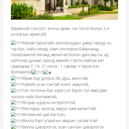
(Өрөөний сонголт: зочны өрөө, гал тогоо болон 2-6
унтлагын өрөөтэй)
Манай түрээсийн виллануудын давуу талууд нь
гэр бүл, найз нөхөд, хамт олноороо байрлахад
тохиромжтой бөгөөд аялалтай болон дангаар нь ид
хүйтнээр дулаан оронд өөрийн гэртээ байгаа мэт
тааваараа 7, 14, 21 хоног, 1 сараар ч түрээслэх
боломжтой
Өрөө бүр дотроо 00, Душ, ваннтай,
Хувийн усан сантай эсвэл жакузтай,
Гал тогооны бүх хэрэгсэл бүрэн тул өөрсдөө
хоолоо хийх боломжтой,
Өндөр хурдны интернэттэй,
Вилларуу ороход харуул хамгаалалттай,
Өглөөний цай багтсан,
Вилла бүрт угаалгын машин, хатаагчтай
Вилла цэвэрлэгээ, усан сангын цэвэрлэгээ