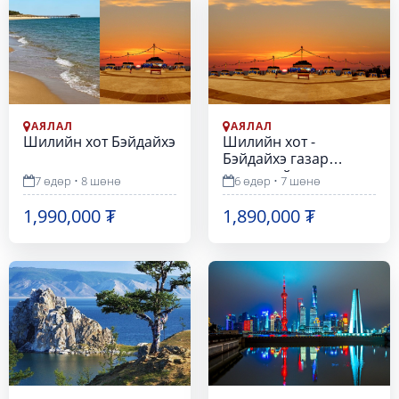
АЯЛАЛ
АЯЛАЛ
Шилийн хот Бэйдайхэ
Шилийн хот -
Бэйдайхэ газар
нислэгтэй
7 өдөр • 8 шөнө
6 өдөр • 7 шөнө
1,990,000 ₮
1,890,000 ₮