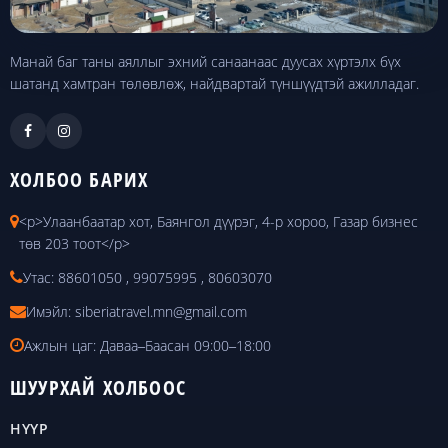
Манай баг таны аяллыг эхний санаанаас дуусах хүртэлх бүх
шатанд хамтран төлөвлөж, найдвартай түншүүдтэй ажилладаг.
ХОЛБОО БАРИХ
<p>Улаанбаатар хот, Баянгол дүүрэг, 4-р хороо, Газар бизнес
төв 203 тоот</p>
Утас:
88601050 , 99075995 , 80603070
Имэйл:
siberiatravel.mn@gmail.com
Ажлын цаг: Даваа‒Баасан 09:00‒18:00
ШУУРХАЙ ХОЛБООС
НҮҮР