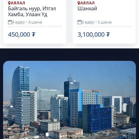
АЯЛАЛ
АЯЛАЛ
Байгаль нуур, Итгэл
Шанхай
Хамба, Улаан Үд
4 өдөр • 4 шөнө
6 өдөр • 5 шөнө
450,000 ₮
3,100,000 ₮