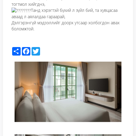
тогтмол хийгднэ,
Танд хэрэгтэй бүхий л зүйл бий, та хувцасаа
аваад л аялалдаа гараарай,
Дэлгэрэнгүй мэдээллийг доорх утсаар холбогдон авах
боломжтой.
Share
Facebook
Twitter