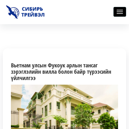
Цэс
нээх
Вьетнам улсын Фукоук арлын тансаг
зэрэглэлийн вилла болон байр түрээсийн
үйлчилгээ